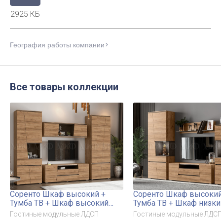
2925 КБ
География работы компании
Все товары коллекции
Соренто Шкаф высокий +
Соренто Шкаф высокий
Тумба ТВ + Шкаф высокий
Тумба ТВ + Шкаф низки
закрытый + Антресоль
Полка навесная
Гостиные модульные ЛДСП
Гостиные модульные ЛДС