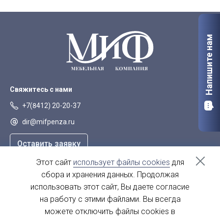
Напишите нам
Свяжитесь с нами
+7(8412) 20-20-37
dir@mifpenza.ru
Оставить заявку
Этот сайт
использует файлы cookies
для
Наш адрес
сбора и хранения данных. Продолжая
г. Пенза, ул. Аустрина, 139а
использовать этот сайт, Вы даете согласие
на работу с этими файлами. Вы всегда
пн-пт - с 9.00-18.00
сб, вс - выходной
можете отключить файлы cookies в