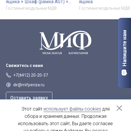
ящика + Шкаф (рамка AGT) +
ящика
Комод (рамка AGT) + Шкаф
Гостиные модульные МДФ
Гостиные модульные МДФ
навесной (рамка AGT)
Напишите нам
Свяжитесь с нами
+7(8412) 20-20-37
dir@mifpenza.ru
Оставить заявку
Этот сайт
использует файлы cookies
для
Наш адрес
сбора и хранения данных. Продолжая
г. Пенза, ул. Аустрина, 139а
использовать этот сайт, Вы даете согласие
на работу с этими файлами. Вы всегда