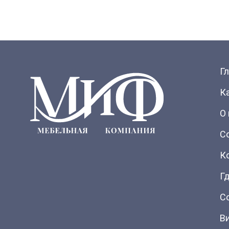
Г
К
О
С
К
Гд
С
В