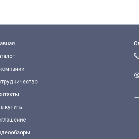
лавная
С
аталог
 компании
отрудничество
онтакты
е купить
оглашение
идеообзоры