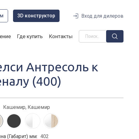
ом
3D конструктор
Вход для дилеров
ение
Где купить
Контакты
елси Антресоль к
еналу (400)
:
Кашемир, Кашемир
на (Габарит) мм:
402