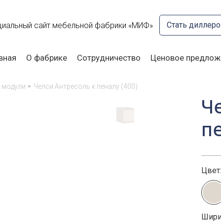
Стать диллер
иальный сайт мебельной фабрики «МИФ»
вная
О фабрике
Сотрудничество
Ценовое предлож
модули
Челси Антресоль к пеналу (400)
Ч
п
Цвет
Шири