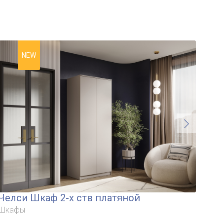
NEW
Челси Шкаф 2-х ств платяной
Че
Шкафы
Шк