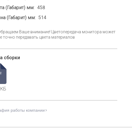
а (Габарит) мм:
458
на (Габарит) мм:
514
Обращаем Ваше внимание! Цветопередача монитора может
е точно передавать цвета материалов
а сборки
 КБ
афия работы компании