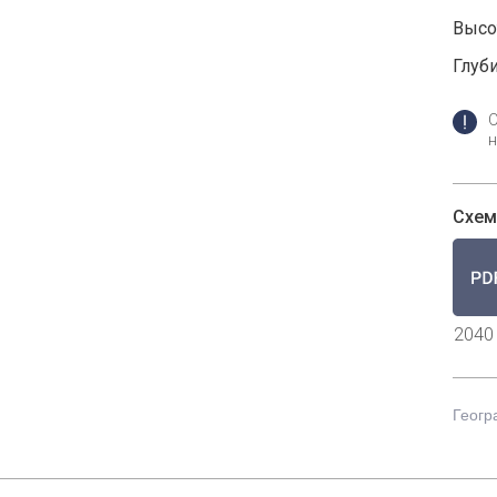
Высот
Глуби
н
Схем
2040
Геогр