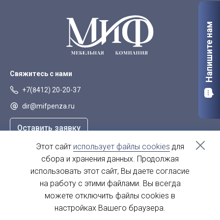
Напишите нам
Свяжитесь с нами
+7(8412) 20-20-37
dir@mifpenza.ru
Оставить заявку
Этот сайт
использует файлы cookies
для
Наш адрес
сбора и хранения данных. Продолжая
г. Пенза, ул. Аустрина, 139а
использовать этот сайт, Вы даете согласие
на работу с этими файлами. Вы всегда
пн-пт - с 9.00-18.00
сб, вс - выходной
можете отключить файлы cookies в
настройках Вашего браузера.
© 2004 - 2026. МиФ Корпусная мебель Все права защищены