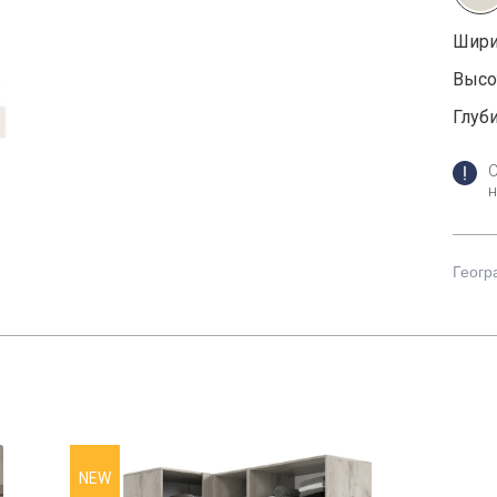
Шири
Высот
Глуби
н
Геогр
NEW