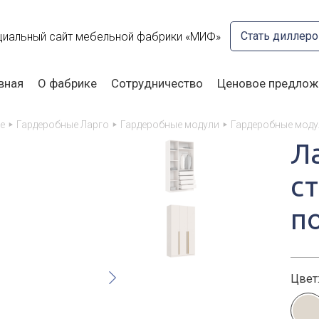
Стать диллер
иальный сайт мебельной фабрики «МИФ»
вная
О фабрике
Сотрудничество
Ценовое предлож
е
Гардеробные Ларго
Гардеробные модули
Гардеробные моду
Л
ст
п
Цвет