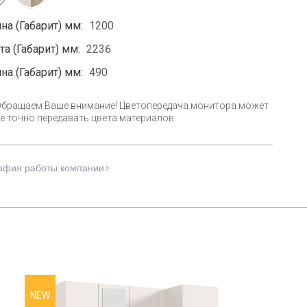
на (Габарит) мм:
1200
а (Габарит) мм:
2236
на (Габарит) мм:
490
Обращаем Ваше внимание! Цветопередача монитора может
е точно передавать цвета материалов
афия работы компании
NEW