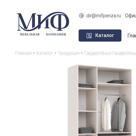
dir@mifpenza.ru
Офиц
Гла
Каталог
Главная
Каталог
Продукция
Гардеробные Гардеробны