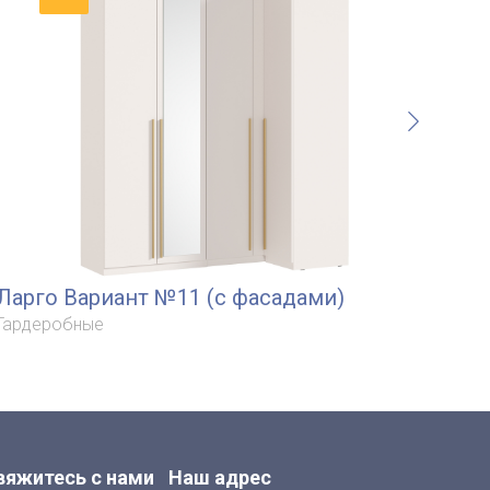
Ларго Вариант №11 (с фасадами)
Ла
Гардеробные
Гар
вяжитесь с нами
Наш адрес