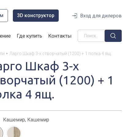
ом
3D конструктор
Вход для дилеров
ение
Где купить
Контакты
ли
Ларго Шкаф 3-х створчатый (1200) + 1 полка 4 ящ.
арго Шкаф 3-х
ворчатый (1200) + 1
олка 4 ящ.
:
Кашемир, Кашемир