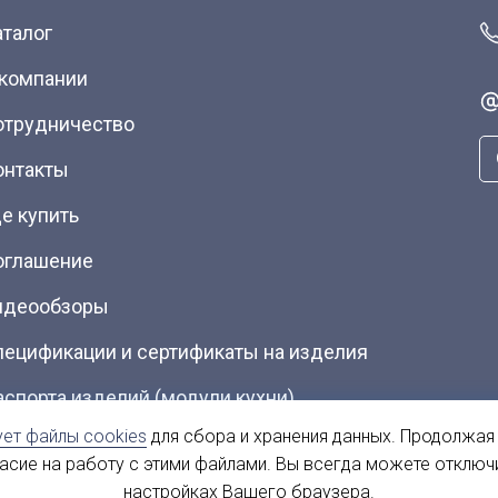
аталог
 компании
отрудничество
онтакты
е купить
оглашение
идеообзоры
пецификации и сертификаты на изделия
аспорта изделий (модули кухни)
ует файлы cookies
для сбора и хранения данных. Продолжая
талоги (Скачать PDF)
ласие на работу с этими файлами. Вы всегда можете отключ
настройках Вашего браузера.