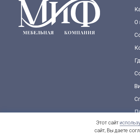
К
О
С
К
Гд
С
В
С
П
Этот сайт
использ
Ка
сайт, Вы даете сог