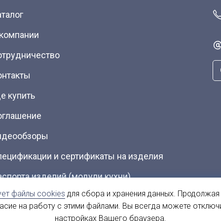
аталог
 компании
отрудничество
онтакты
е купить
оглашение
идеообзоры
пецификации и сертификаты на изделия
аспорта изделий (модули кухни)
ует файлы cookies
для сбора и хранения данных. Продолжая
талоги (Скачать PDF)
ласие на работу с этими файлами. Вы всегда можете отключ
настройках Вашего браузера.