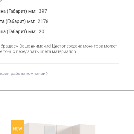
на (Габарит) мм:
397
а (Габарит) мм:
2178
на (Габарит) мм:
20
Обращаем Ваше внимание! Цветопередача монитора может
е точно передавать цвета материалов
афия работы компании
NEW