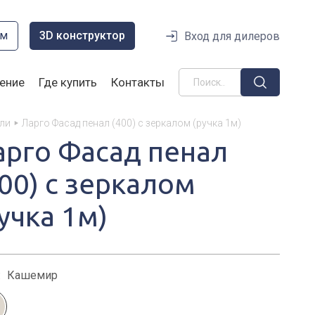
ом
3D конструктор
Вход для дилеров
ение
Где купить
Контакты
ли
Ларго Фасад пенал (400) с зеркалом (ручка 1м)
арго Фасад пенал
400) с зеркалом
учка 1м)
:
Кашемир