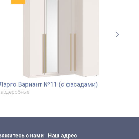
Ларго Вариант №11 (с фасадами)
Ла
Гардеробные
Гар
вяжитесь с нами
Наш адрес