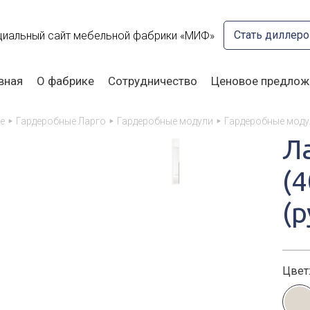
Стать диллер
иальный сайт мебельной фабрики «МИФ»
вная
О фабрике
Сотрудничество
Ценовое предлож
е
Гардеробные Ларго
Гардеробные модули
Гардеробные моду
Л
(
(р
Цвет