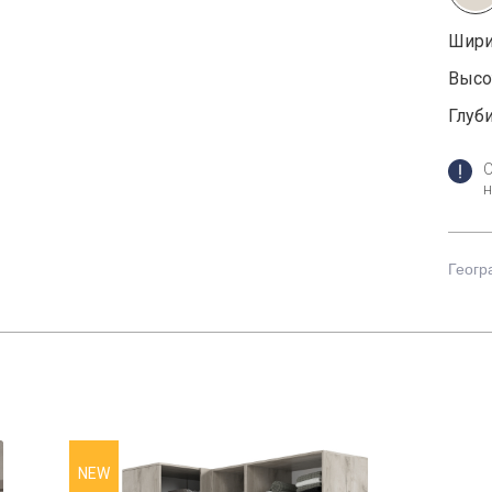
Шири
Высот
Глуби
н
Геогр
NEW