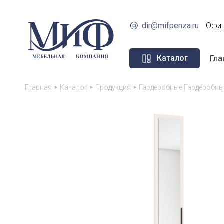
dir@mifpenza.ru
Офиц
Гла
Каталог
Главная
Каталог
Продукция
Гардеробные Гардеробны