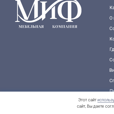
К
О
С
К
Гд
С
В
С
П
Этот сайт
использ
Ка
сайт, Вы даете сог