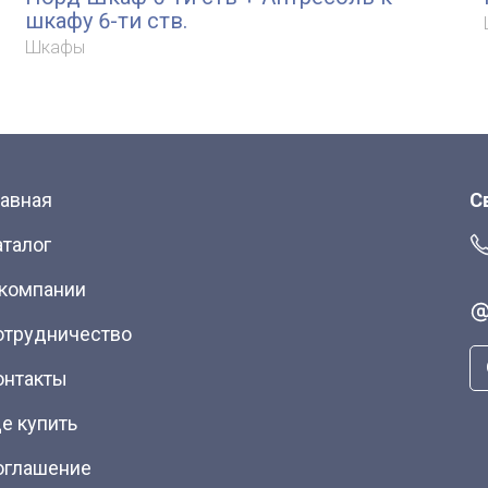
шкафу 6-ти ств.
Шкафы
лавная
С
аталог
 компании
отрудничество
онтакты
е купить
оглашение