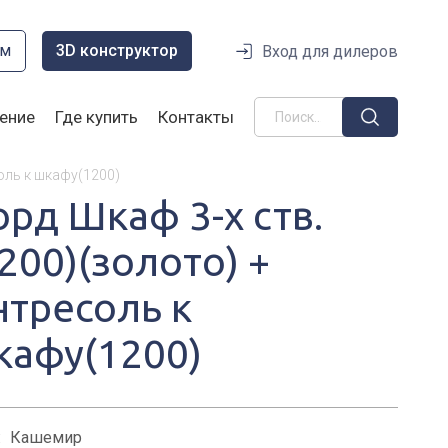
ом
3D конструктор
Вход для дилеров
ение
Где купить
Контакты
оль к шкафу(1200)
орд Шкаф 3-х ств.
200)(золото) +
нтресоль к
кафу(1200)
:
Кашемир