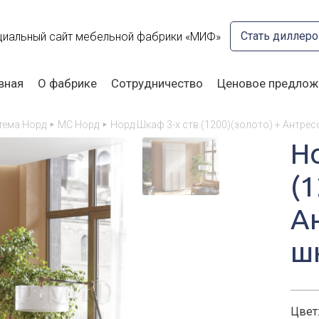
Стать диллер
иальный сайт мебельной фабрики «МИФ»
вная
О фабрике
Сотрудничество
Ценовое предлож
тема Норд
МС Норд
Норд Шкаф 3-х ств.(1200)(золото) + Антрес
Н
(1
А
ш
Цвет