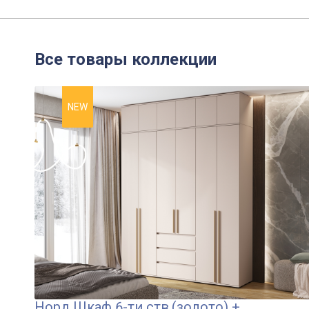
Все товары коллекции
NEW
Норд Шкаф 6-ти ств.(золото) +