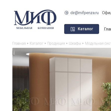
dir@mifpenza.ru
Офиц
Гла
Каталог
Главная
Каталог
Продукция
Шкафы
Модульная сис