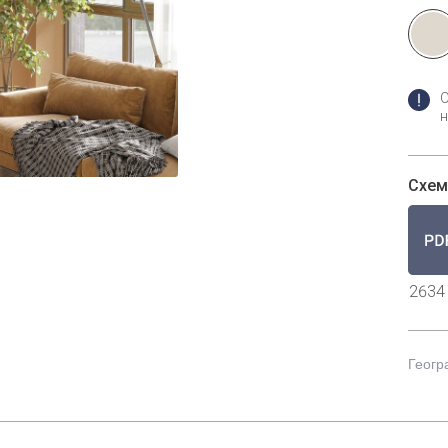
н
Схем
2634
Геогр