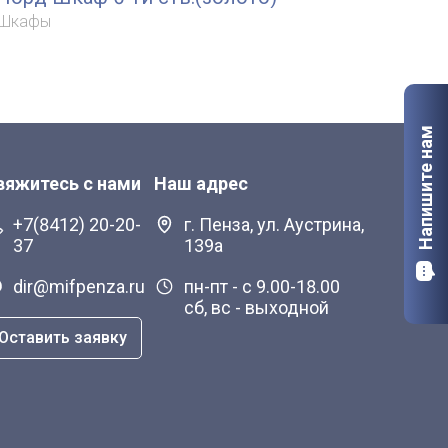
Шкафы
Шк
Напишите нам
вяжитесь с нами
Наш адрес
+7(8412) 20-20-
г. Пенза, ул. Аустрина,
37
139а
dir@mifpenza.ru
пн-пт - с 9.00-18.00
сб, вс - выходной
Оставить заявку