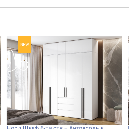
NEW
Норд Шкаф 6-ти ств + Антресоль к