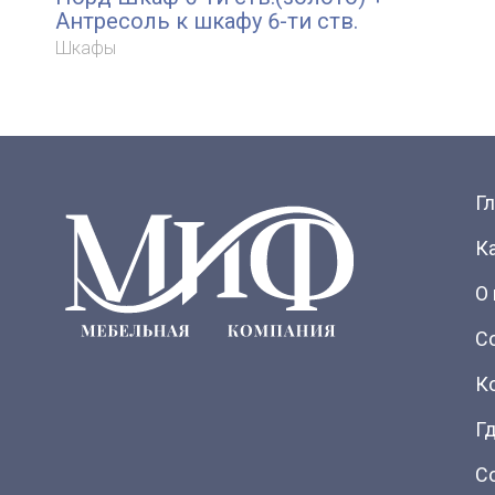
Антресоль к шкафу 6-ти ств.
Шкафы
Г
К
О
С
К
Гд
С