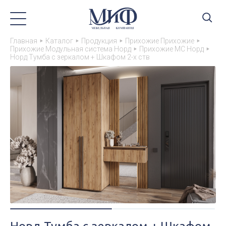
Главная
Каталог
Продукция
Прихожие Прихожие
Прихожие Модульная система Норд
Прихожие МС Норд
Норд Тумба с зеркалом + Шкафом 2-х ств