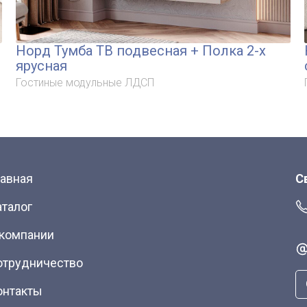
Норд Тумба ТВ подвесная + Полка 2-х
ярусная
Гостиные модульные ЛДСП
лавная
С
аталог
 компании
отрудничество
онтакты