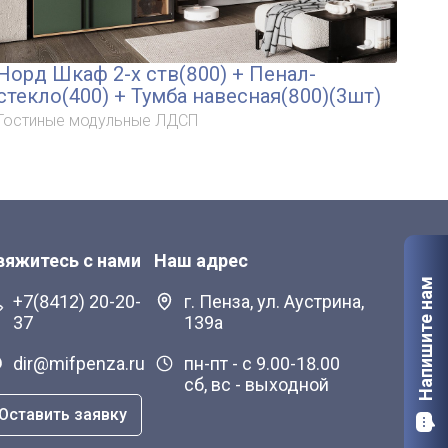
Норд Шкаф 2-х ств(800) + Пенал-
Но
стекло(400) + Тумба навесная(800)(3шт)
Гос
Гостиные модульные ЛДСП
вяжитесь с нами
Наш адрес
Напишите нам
+7(8412) 20-20-
г. Пенза, ул. Аустрина,
37
139а
dir@mifpenza.ru
пн-пт - с 9.00-18.00
сб, вс - выходной
Оставить заявку