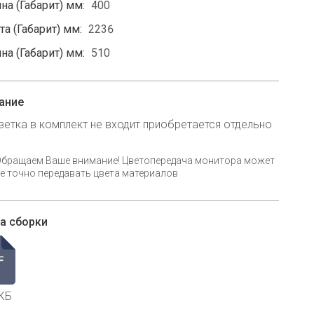
на (Габарит) мм:
400
а (Габарит) мм:
2236
на (Габарит) мм:
510
ание
ветка в комплект не входит приобретается отдельно
Обращаем Ваше внимание! Цветопередача монитора может
е точно передавать цвета материалов
а сборки
КБ