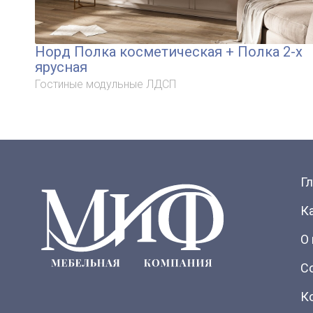
Норд Полка косметическая + Полка 2-х
ярусная
Гостиные модульные ЛДСП
Г
К
О
С
К