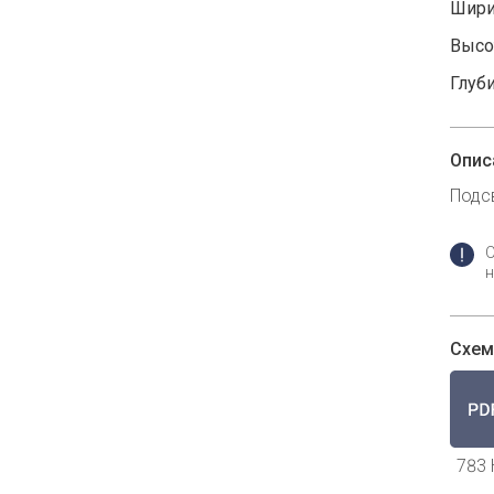
Шири
Высот
Глуби
Опис
Подс
н
Схем
783 