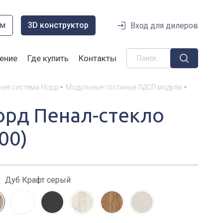
ом
3D конструктор
Вход для дилеров
ение
Где купить
Контакты
ная система Норд
Модульные гостиные ЛДСП модули
орд Пенал-стекло
00)
:
Дуб Крафт серый