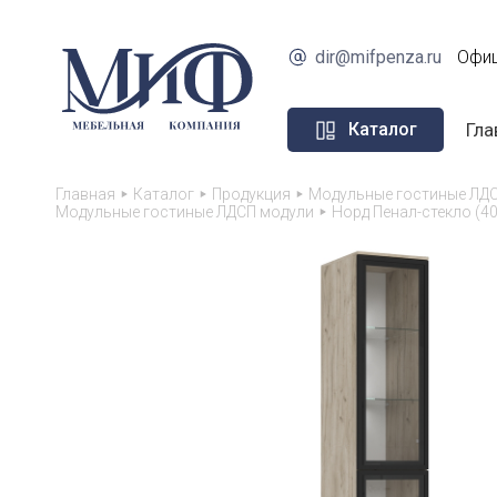
dir@mifpenza.ru
Офиц
Гла
Каталог
Главная
Каталог
Продукция
Модульные гостиные ЛД
Модульные гостиные ЛДСП модули
Норд Пенал-стекло (40