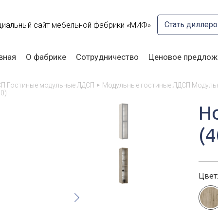
Стать диллер
иальный сайт мебельной фабрики «МИФ»
вная
О фабрике
Сотрудничество
Ценовое предлож
СП Гостиные модульные ЛДСП
Модульные гостиные ЛДСП Модуль
0)
Н
(4
Цвет