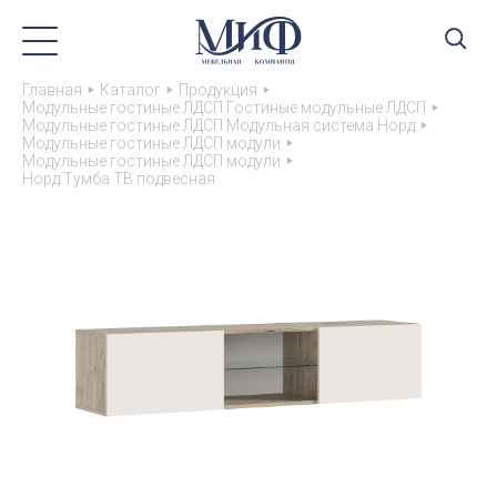
Главная
Каталог
Продукция
Модульные гостиные ЛДСП Гостиные модульные ЛДСП
Модульные гостиные ЛДСП Модульная система Норд
Модульные гостиные ЛДСП модули
Модульные гостиные ЛДСП модули
Норд Тумба ТВ подвесная