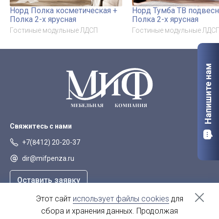
Норд Полка косметическая +
Норд Тумба ТВ подвесн
Полка 2-х ярусная
Полка 2-х ярусная
Гостиные модульные ЛДСП
Гостиные модульные ЛДС
Напишите нам
Свяжитесь с нами
+7(8412) 20-20-37
dir@mifpenza.ru
Оставить заявку
Этот сайт
использует файлы cookies
для
Наш адрес
сбора и хранения данных. Продолжая