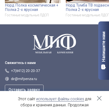
Норд Полка косметическая +
Норд Тумба ТВ подвесн
Полка 2-х ярусная
Полка 2-х ярусная
Гостиные модульные ЛДСП
Гостиные модульные ЛДС
Напишите нам
Свяжитесь с нами
+7(8412) 20-20-37
dir@mifpenza.ru
Оставить заявку
Этот сайт
использует файлы cookies
для
Наш адрес
сбора и хранения данных. Продолжая