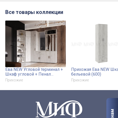
Все товары коллекции
Ева NEW Угловой терминал +
Прихожая Ева NEW Шк
Шкаф угловой + Пенал
бельевой (600)
бельевой (400) + Тумба с
Прихожие
Прихожие
зеркалом (600) + Тумба с
вешалкой (800)