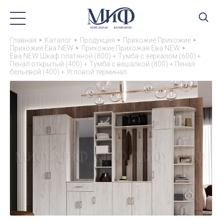
Главная
Каталог
Продукция
Прихожие Прихожие
Прихожие Ева NEW
Прихожие Прихожая Ева NEW
Ева NEW Шкаф платяной (800) + Тумба с зеркалом (600) +
Пенал открытый (400) + Тумба с вешалкой (800) + Пенал
бельевой (400) + Угловой терминал