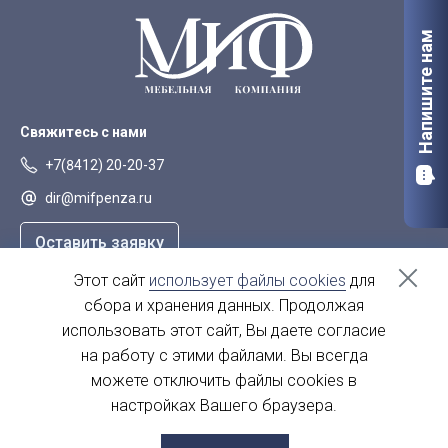
Напишите нам
Свяжитесь с нами
+7(8412) 20-20-37
dir@mifpenza.ru
Оставить заявку
Этот сайт
использует файлы cookies
для
Наш адрес
сбора и хранения данных. Продолжая
г. Пенза, ул. Аустрина, 139а
использовать этот сайт, Вы даете согласие
на работу с этими файлами. Вы всегда
пн-пт - с 9.00-18.00
сб, вс - выходной
можете отключить файлы cookies в
настройках Вашего браузера.
© 2004 - 2026. МиФ Корпусная мебель Все права защищены