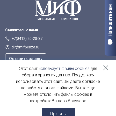
Напишите нам
Свяжитесь с нами
+7(8412) 20-20-37
dir@mifpenza.ru
Оставить заявку
Этот сайт
использует файлы cookies
для
Наш адрес
сбора и хранения данных. Продолжая
г. Пенза, ул. Аустрина, 139а
использовать этот сайт, Вы даете согласие
на работу с этими файлами. Вы всегда
пн-пт - с 9.00-18.00
сб, вс - выходной
можете отключить файлы cookies в
настройках Вашего браузера.
© 2004 - 2026. МиФ Корпусная мебель Все права защищены
Принять
Создание сайта
— Пенза-Онлайн