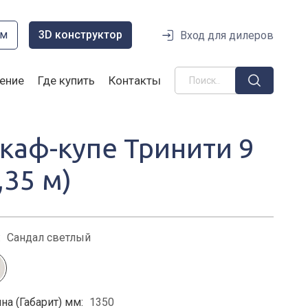
ом
3D конструктор
Вход для дилеров
ение
Где купить
Контакты
каф-купе Тринити 9
,35 м)
:
Сандал светлый
на (Габарит) мм:
1350