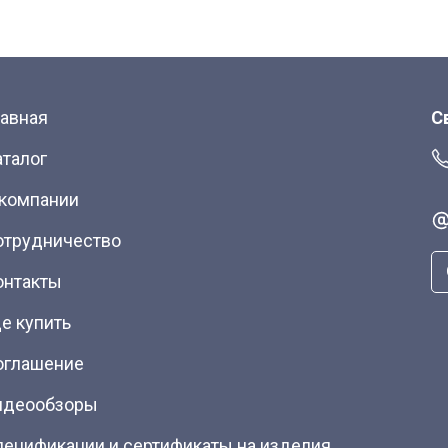
лавная
С
аталог
 компании
отрудничество
онтакты
е купить
оглашение
идеообзоры
пецификации и сертификаты на изделия