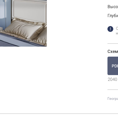
Высот
Глуби
н
Схем
2040
Геогр