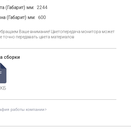
а (Габарит) мм:
2244
на (Габарит) мм:
600
Обращаем Ваше внимание! Цветопередача монитора может
е точно передавать цвета материалов
а сборки
 КБ
афия работы компании