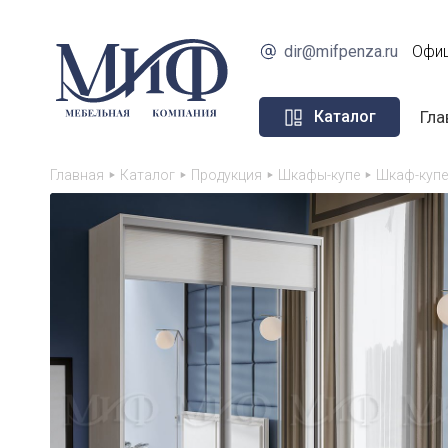
dir@mifpenza.ru
Офиц
Гла
Каталог
Главная
Каталог
Продукция
Шкафы-купе
Шкаф-купе