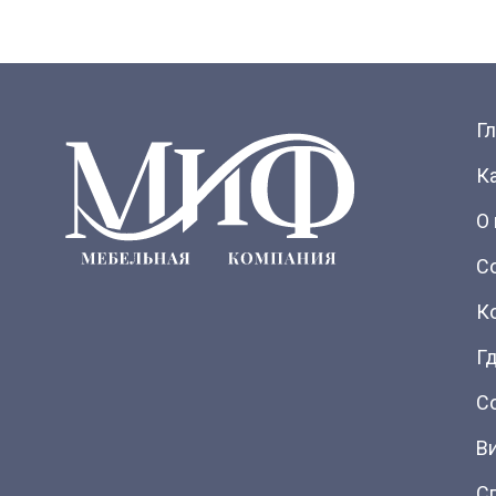
Г
К
О
С
К
Гд
С
В
С