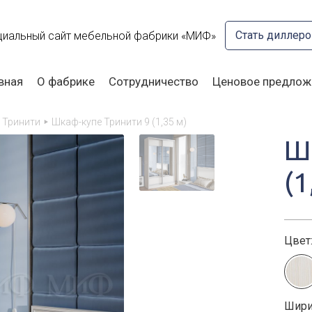
Стать диллер
иальный сайт мебельной фабрики «МИФ»
вная
О фабрике
Сотрудничество
Ценовое предлож
 Тринити
Шкаф-купе Тринити 9 (1,35 м)
Ш
(1
Цвет
Шири