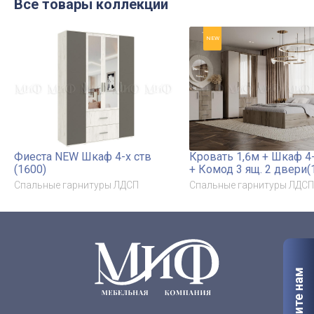
Все товары коллекции
NEW
Фиеста NEW Шкаф 4-х ств
Кровать 1,6м + Шкаф 4-
(1600)
+ Комод 3 ящ. 2 двери(
Тумба прикроватная
Спальные гарнитуры ЛДСП
Спальные гарнитуры ЛДСП
Напишите нам