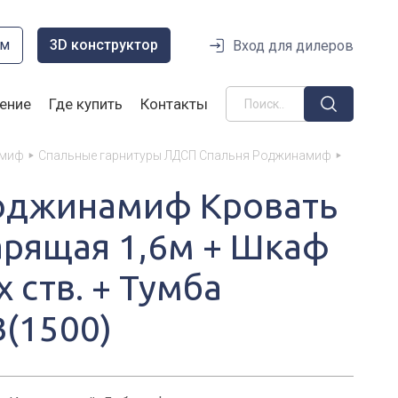
ом
3D конструктор
Вход для дилеров
ение
Где купить
Контакты
амиф
Спальные гарнитуры ЛДСП Спальня Роджинамиф
оджинамиф Кровать
арящая 1,6м + Шкаф
х ств. + Тумба
В(1500)