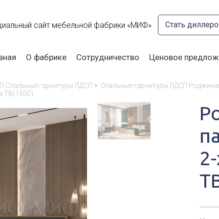
Стать диллер
иальный сайт мебельной фабрики «МИФ»
вная
О фабрике
Сотрудничество
Ценовое предлож
П Спальные гарнитуры ЛДСП
Спальные гарнитуры ЛДСП Роджин
а ТВ(1500)
Р
п
2-
Т