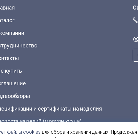
лавная
С
аталог
 компании
отрудничество
онтакты
е купить
оглашение
идеообзоры
пецификации и сертификаты на изделия
аспорта изделий (модули кухни)
ует файлы cookies
для сбора и хранения данных. Продолжая
талоги (Скачать PDF)