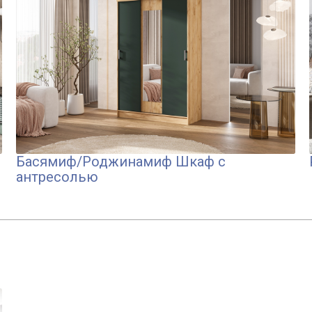
Басямиф/Роджинамиф Шкаф с
антресолью