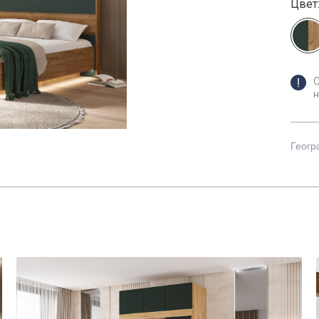
Цвет
н
Геогр