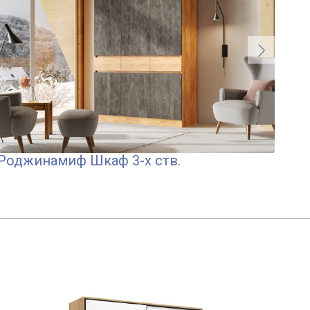
Роджинамиф Шкаф 3-х ств.
Го
Шка