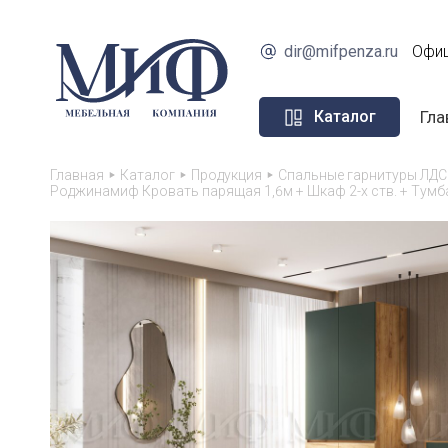
dir@mifpenza.ru
Офиц
Гла
Каталог
Главная
Каталог
Продукция
Спальные гарнитуры ЛДС
Роджинамиф Кровать парящая 1,6м + Шкаф 2-х ств. + Тумб