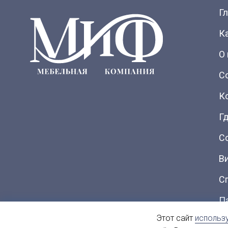
Г
К
О
С
К
Гд
С
В
С
П
Этот сайт
использ
Ка