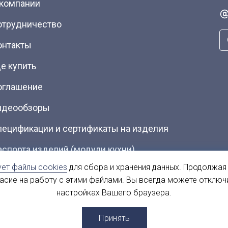
 компании
отрудничество
онтакты
е купить
оглашение
идеообзоры
пецификации и сертификаты на изделия
аспорта изделий (модули кухни)
ует файлы cookies
для сбора и хранения данных. Продолжая
талоги (Скачать PDF)
ласие на работу с этими файлами. Вы всегда можете отключ
настройках Вашего браузера.
ы
Принять