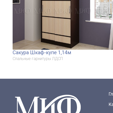
Сакура Шкаф-купе 1,14м
Спальные гарнитуры ЛДСП
Г
К