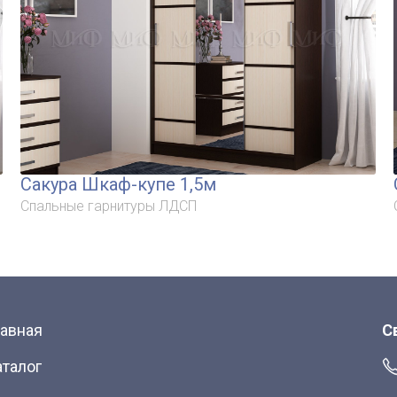
Сакура Шкаф-купе 1,5м
Спальные гарнитуры ЛДСП
лавная
С
аталог