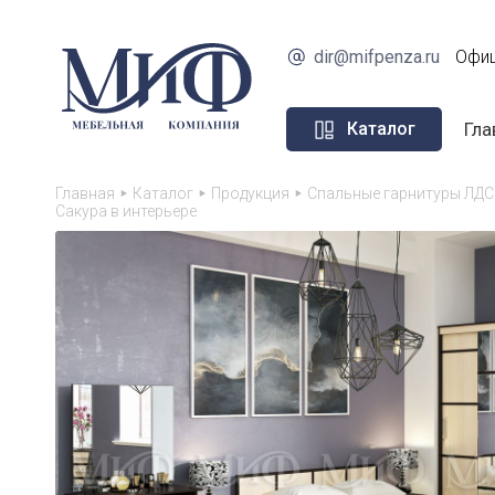
dir@mifpenza.ru
Офиц
Гла
Каталог
Главная
Каталог
Продукция
Спальные гарнитуры ЛДС
Сакура в интерьере