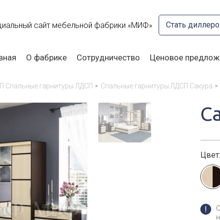
Стать диллер
иальный сайт мебельной фабрики «МИФ»
вная
О фабрике
Сотрудничество
Ценовое предлож
П Спальные гарнитуры ЛДСП
Спальные гарнитуры ЛДСП Сакура
С
Цвет
н