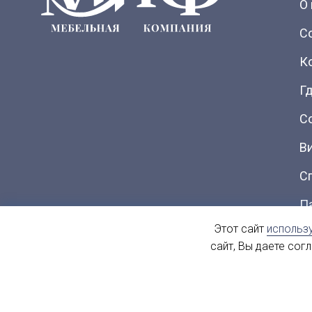
О
С
К
Гд
С
В
С
П
Этот сайт
использ
Ка
сайт, Вы даете сог
© 2004 - 2026. МиФ Корпусная мебель Все права защищен