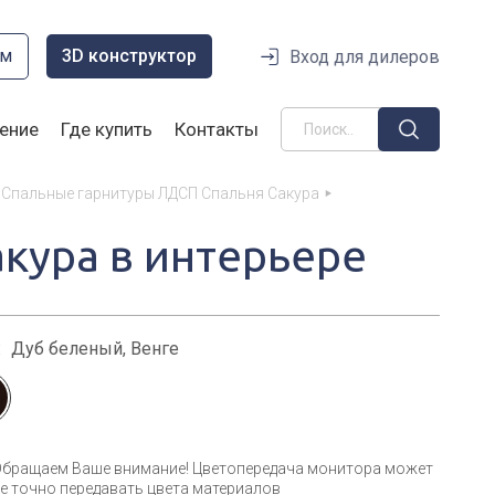
ом
3D конструктор
Вход для дилеров
ение
Где купить
Контакты
Спальные гарнитуры ЛДСП Спальня Сакура
акура в интерьере
:
Дуб беленый, Венге
Обращаем Ваше внимание! Цветопередача монитора может
е точно передавать цвета материалов