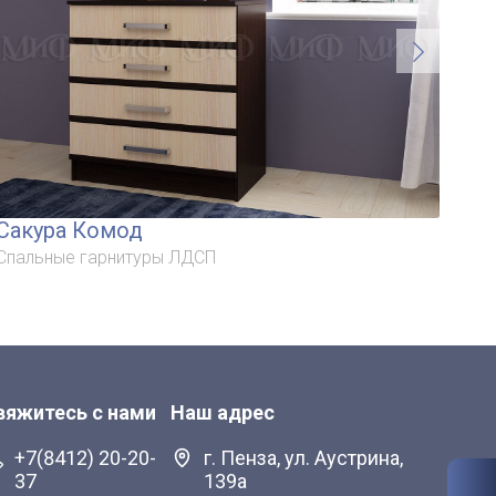
Сакура Комод
Са
Спальные гарнитуры ЛДСП
Спа
вяжитесь с нами
Наш адрес
+7(8412) 20-20-
г. Пенза, ул. Аустрина,
37
139а