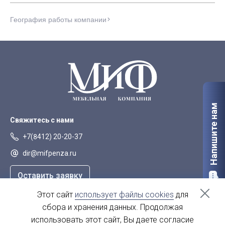
География работы компании
Напишите нам
Свяжитесь с нами
+7(8412) 20-20-37
dir@mifpenza.ru
Оставить заявку
Этот сайт
использует файлы cookies
для
Наш адрес
сбора и хранения данных. Продолжая
г. Пенза, ул. Аустрина, 139а
использовать этот сайт, Вы даете согласие