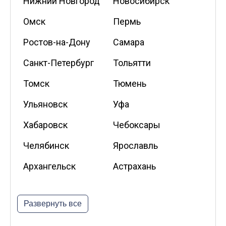
Нижний Новгород
Новосибирск
Омск
Пермь
Ростов-на-Дону
Самара
Санкт-Петербург
Тольятти
Томск
Тюмень
Ульяновск
Уфа
Хабаровск
Чебоксары
Челябинск
Ярославль
Архангельск
Астрахань
Белгород
Владикавказ
Развернуть все
Калининград
Калуга