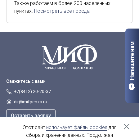
Киров
Курск
Также работаем в более 200 населенных
пунктах.
Посмотреть все города
Липецк
Мурманск
Орел
Петрозаводск
Саранск
Старый Оскол
Напишите нам
Сыктывкар
Тверь
Якутск
Свяжитесь с нами
+7(8412) 20-20-37
dir@mifpenza.ru
Оставить заявку
Этот сайт
использует файлы cookies
для
Наш адрес
сбора и хранения данных. Продолжая