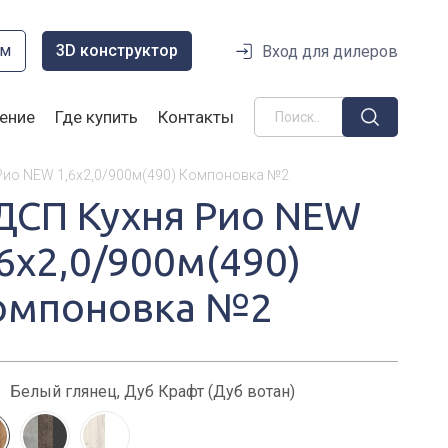
ом
3D конструктор
Вход для дилеров
ение
Где купить
Контакты
Рио NEW 1,6х2,0/900м(490) Компоновка №2
ДСП Кухня Рио NEW
,6х2,0/900м(490)
омпоновка №2
:
Белый глянец, Дуб Крафт (Дуб вотан)