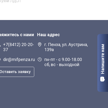
Кухни ЛДСП
Кух
вяжитесь с нами
Наш адрес
+7(8412) 20-20-
г. Пенза, ул. Аустрина,
Напишите нам
37
139а
dir@mifpenza.ru
пн-пт - с 9.00-18.00
сб, вс - выходной
Оставить заявку