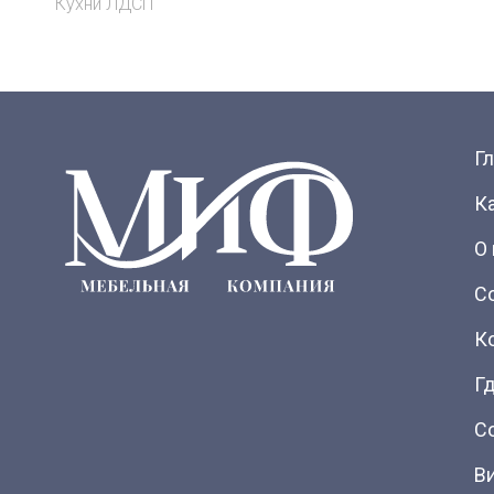
Кухни ЛДСП
Г
К
О
С
К
Гд
С
В