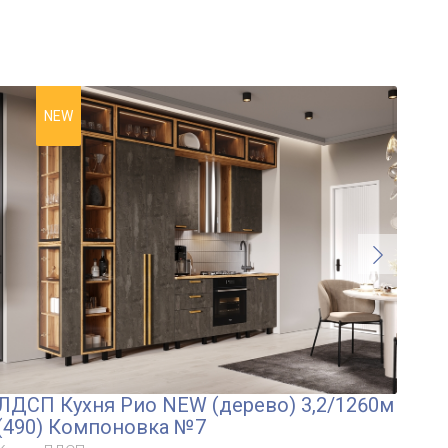
NEW
ЛДСП Кухня Рио NEW (дерево) 3,2/1260м
ЛД
(490) Компоновка №7
3,