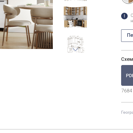
н
Пе
Схем
7684
Геогр