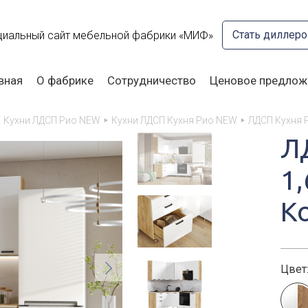
Стать диллер
иальный сайт мебельной фабрики «МИФ»
вная
О фабрике
Сотрудничество
Ценовое предлож
Кухни ЛДСП Рио NEW
Кухни ЛДСП Кухня Рио NEW
ЛДСП Кухня 
Л
1
К
Цвет