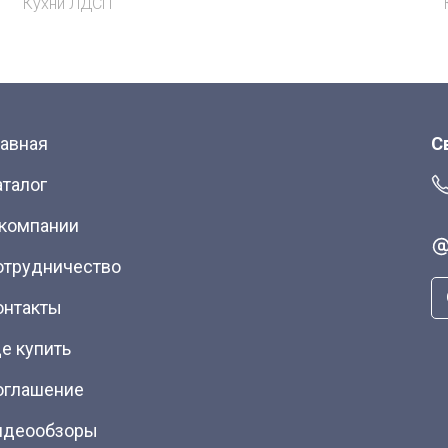
Кухни ЛДСП
лавная
С
аталог
 компании
отрудничество
онтакты
е купить
оглашение
идеообзоры