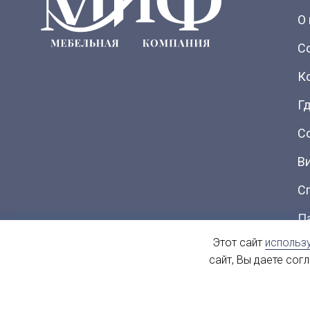
О
С
К
Гд
С
В
С
П
Этот сайт
использ
Ка
сайт, Вы даете сог
© 2004 - 2026. МиФ Корпусная мебель Все права защищен