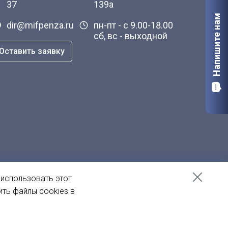
37
139а
Напишите нам
dir@mifpenza.ru
пн-пт - с 9.00-18.00
сб, вс - выходной
Оставить заявку
 использовать этот
ить файлы cookies в
Создание сайта
— Пенза-Онлайн