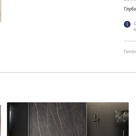
Глуби
н
Геогр