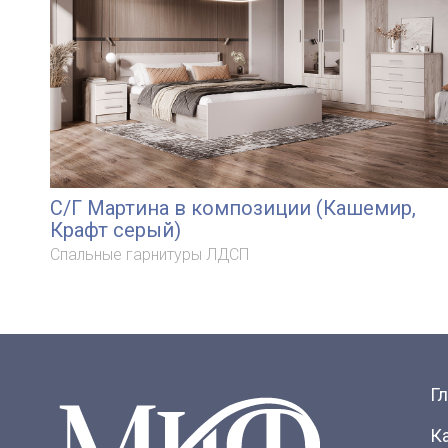
С/Г Мартина в композиции (Кашемир,
Крафт серый)
Спальные гарнитуры ЛДСП
Г
К