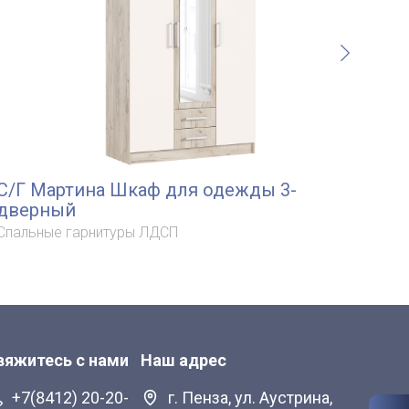
С/Г Мартина Шкаф для одежды 3-
Ма
дверный
Спа
Спальные гарнитуры ЛДСП
вяжитесь с нами
Наш адрес
+7(8412) 20-20-
г. Пенза, ул. Аустрина,