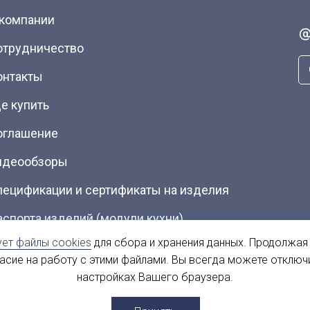
 компании
отрудничество
онтакты
е купить
оглашение
идеообзоры
пецификации и сертификаты на изделия
аспорта изделий (модули кухни)
ует файлы cookies
для сбора и хранения данных. Продолжая
талоги (Скачать PDF)
ласие на работу с этими файлами. Вы всегда можете отключ
настройках Вашего браузера.
ы