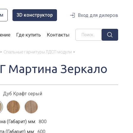
ом
3D конструктор
Вход для дилеров
ение
Где купить
Контакты
Спальные гарнитуры ЛДСП модули
/Г Мартина Зеркало
:
Дуб Крафт серый
на (Габарит) мм:
800
а (Габарит) мм:
600