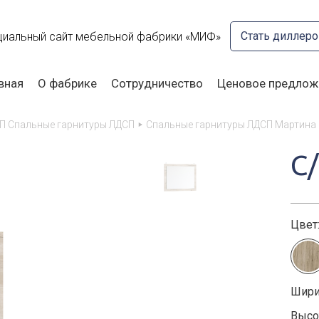
Стать диллер
иальный сайт мебельной фабрики «МИФ»
вная
О фабрике
Сотрудничество
Ценовое предлож
П Спальные гарнитуры ЛДСП
Спальные гарнитуры ЛДСП Мартина
С
Цвет
Шири
Высот