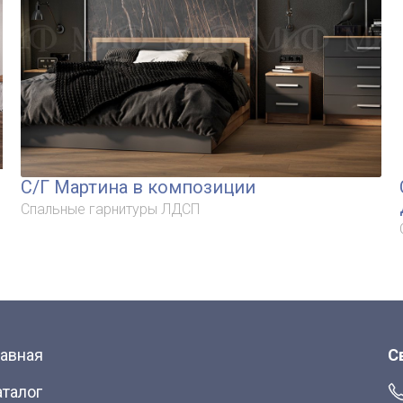
С/Г Мартина в композиции
Спальные гарнитуры ЛДСП
лавная
С
аталог