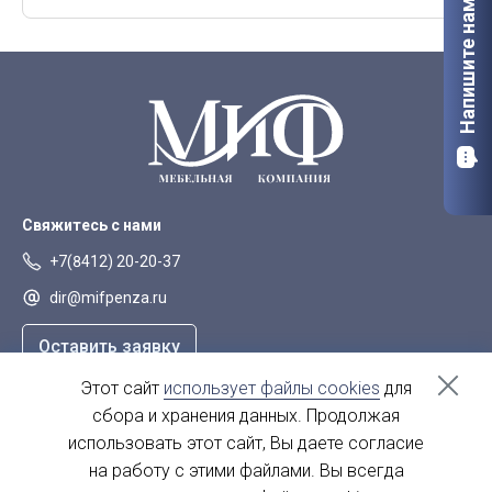
Напишите нам
Орел
Петрозаводск
Саранск
Старый Оскол
Сыктывкар
Тверь
Якутск
Свяжитесь с нами
+7(8412) 20-20-37
dir@mifpenza.ru
Оставить заявку
Этот сайт
использует файлы cookies
для
Наш адрес
сбора и хранения данных. Продолжая
г. Пенза, ул. Аустрина, 139а
использовать этот сайт, Вы даете согласие
на работу с этими файлами. Вы всегда
пн-пт - с 9.00-18.00