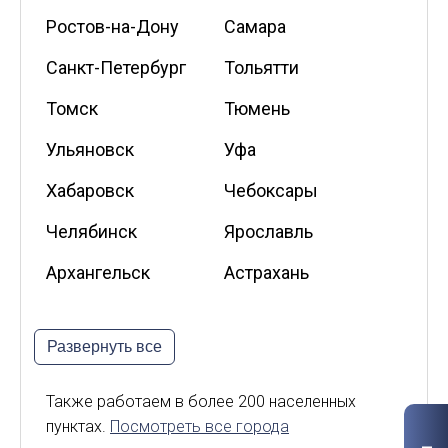
Ростов-на-Дону
Самара
Санкт-Петербург
Тольятти
Томск
Тюмень
Ульяновск
Уфа
Хабаровск
Чебоксары
Челябинск
Ярославль
Архангельск
Астрахань
Белгород
Владикавказ
Развернуть все
Калининград
Калуга
Киров
Курск
Также работаем в более 200 населенных
пунктах.
Посмотреть все города
Липецк
Мурманск