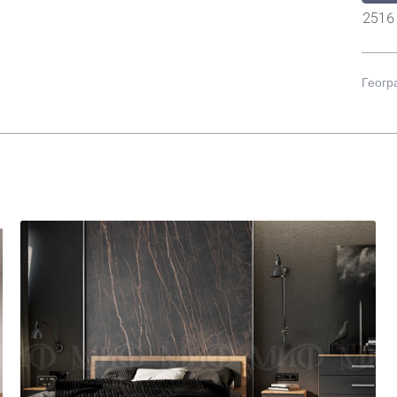
2516
Геогр