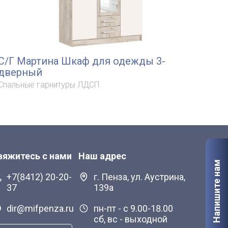
С/Г Мартина Шкаф для одежды 3-
Ма
дверный
Спа
Спальные гарнитуры ЛДСП
вяжитесь с нами
Наш адрес
Напишите нам
+7(8412) 20-20-
г. Пенза, ул. Аустрина,
37
139а
dir@mifpenza.ru
пн-пт - с 9.00-18.00
сб, вс - выходной