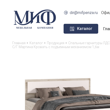
dir@mifpenza.ru
Офиц
Гла
Каталог
Главная
Каталог
Продукция
Спальные гарнитуры ЛДС
С/Г Мартина Кровать с подъемным механизмом 1,6м