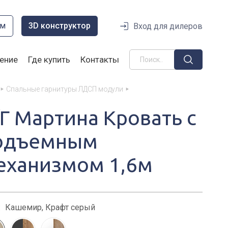
ом
3D конструктор
Вход для дилеров
ение
Где купить
Контакты
Спальные гарнитуры ЛДСП модули
/Г Мартина Кровать с
одъемным
еханизмом 1,6м
:
Кашемир, Крафт серый