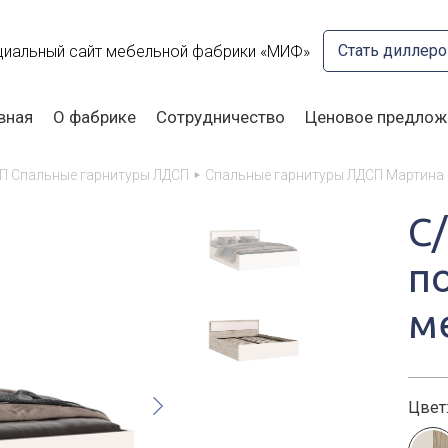
Стать диллер
иальный сайт мебельной фабрики «МИФ»
вная
О фабрике
Сотрудничество
Ценовое предлож
П Спальные гарнитуры ЛДСП
Спальные гарнитуры ЛДСП Мартина
С
п
м
Цвет