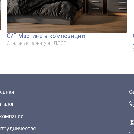
С/Г Мартина в композиции
Спальные гарнитуры ЛДСП
лавная
С
аталог
 компании
отрудничество