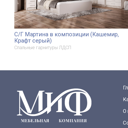
С/Г Мартина в композиции (Кашемир,
Крафт серый)
Спальные гарнитуры ЛДСП
Г
К
О
С