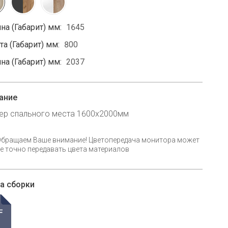
на (Габарит) мм:
1645
а (Габарит) мм:
800
на (Габарит) мм:
2037
ание
ер спального места 1600х2000мм
Обращаем Ваше внимание! Цветопередача монитора может
е точно передавать цвета материалов
а сборки