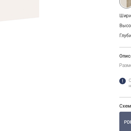
Шири
Высот
Глуби
Опис
Разм
н
Схем