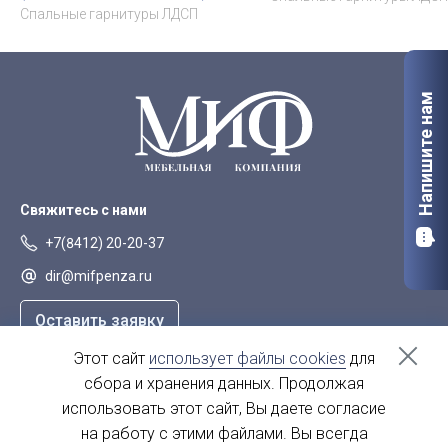
Спальные гарнитуры ЛДСП
Напишите нам
Свяжитесь с нами
+7(8412) 20-20-37
dir@mifpenza.ru
Оставить заявку
Этот сайт
использует файлы cookies
для
Наш адрес
сбора и хранения данных. Продолжая
г. Пенза, ул. Аустрина, 139а
использовать этот сайт, Вы даете согласие
на работу с этими файлами. Вы всегда
пн-пт - с 9.00-18.00