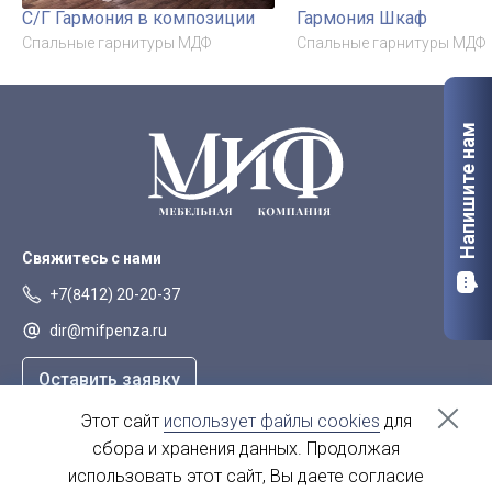
С/Г Гармония в композиции
Гармония Шкаф
Спальные гарнитуры МДФ
Спальные гарнитуры МДФ
Напишите нам
Свяжитесь с нами
+7(8412) 20-20-37
dir@mifpenza.ru
Оставить заявку
Этот сайт
использует файлы cookies
для
Наш адрес
сбора и хранения данных. Продолжая
г. Пенза, ул. Аустрина, 139а
использовать этот сайт, Вы даете согласие