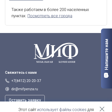
Киров
Курск
Также работаем в более 200 населенных
пунктах.
Посмотреть все города
Липецк
Мурманск
Орел
Петрозаводск
Саранск
Старый Оскол
Напишите нам
Сыктывкар
Тверь
Якутск
Свяжитесь с нами
+7(8412) 20-20-37
dir@mifpenza.ru
Оставить заявку
Этот сайт
использует файлы cookies
для