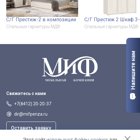
С/Г Престиж-2 в композиции
С/Г Престиж 2 Шкаф 3-
Спальные гарнитуры МДФ
Спальные гарнитуры МДФ
Напишите нам
Свяжитесь с нами
+7(8412) 20-20-37
dir@mifpenza.ru
Оставить заявку
Этот сайт
использует файлы cookies
для