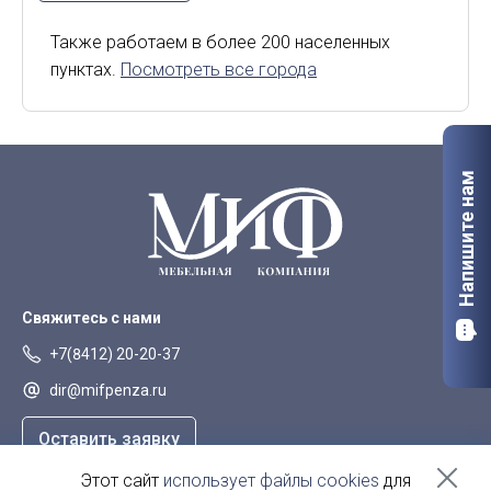
Киров
Курск
Также работаем в более 200 населенных
пунктах.
Посмотреть все города
Липецк
Мурманск
Орел
Петрозаводск
Саранск
Старый Оскол
Напишите нам
Сыктывкар
Тверь
Якутск
Свяжитесь с нами
+7(8412) 20-20-37
dir@mifpenza.ru
Оставить заявку
Этот сайт
использует файлы cookies
для