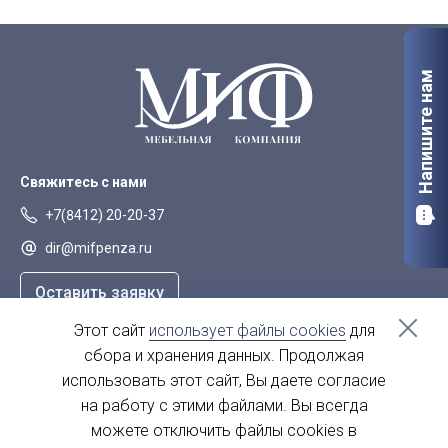
Напишите нам
Свяжитесь с нами
+7(8412) 20-20-37
dir@mifpenza.ru
Оставить заявку
Этот сайт
использует файлы cookies
для
Наш адрес
сбора и хранения данных. Продолжая
г. Пенза, ул. Аустрина, 139а
использовать этот сайт, Вы даете согласие
на работу с этими файлами. Вы всегда
пн-пт - с 9.00-18.00
сб, вс - выходной
можете отключить файлы cookies в