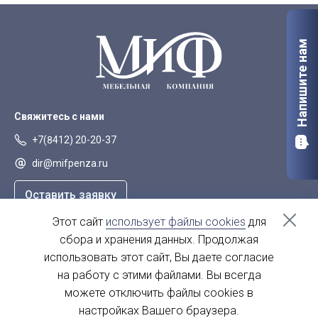
Напишите нам
Свяжитесь с нами
+7(8412) 20-20-37
dir@mifpenza.ru
Оставить заявку
Этот сайт
использует файлы cookies
для
Наш адрес
сбора и хранения данных. Продолжая
г. Пенза, ул. Аустрина, 139а
использовать этот сайт, Вы даете согласие
на работу с этими файлами. Вы всегда
пн-пт - с 9.00-18.00
сб, вс - выходной
можете отключить файлы cookies в
настройках Вашего браузера.