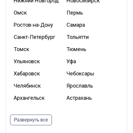
Нижний Новгород
Новосибирск
Омск
Пермь
Ростов-на-Дону
Самара
Санкт-Петербург
Тольятти
Томск
Тюмень
Ульяновск
Уфа
Хабаровск
Чебоксары
Челябинск
Ярославль
Архангельск
Астрахань
Белгород
Владикавказ
Развернуть все
Калининград
Калуга