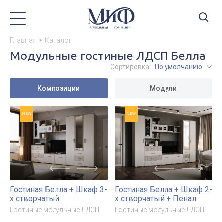
Главная
Каталог
Модульные гостиные ЛДСП Белла
Сортировка:
По умолчанию
Композиции
Модули
NEW
NEW
Гостиная Белла + Шкаф 3-
Гостиная Белла + Шкаф 2-
х створчатый
х створчатый + Пенал
Гостиные модульные ЛДСП
Гостиные модульные ЛДСП