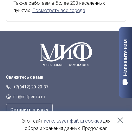
Киров
Курск
Также работаем в более 200 населенных
пунктах.
Посмотреть все города
Липецк
Мурманск
Орел
Петрозаводск
Саранск
Старый Оскол
Напишите нам
Сыктывкар
Тверь
Якутск
Свяжитесь с нами
+7(8412) 20-20-37
dir@mifpenza.ru
Оставить заявку
Этот сайт
использует файлы cookies
для
Наш адрес
сбора и хранения данных. Продолжая