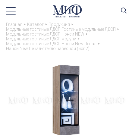
Главная
Каталог
Продукция
Модульные гостиные ЛДСП Гостиные модульные ЛДСП
Модульные гостиные ЛДСП Нэнси NEW
Модульные гостиные ЛДСП модули
Модульные гостиные ЛДСП Нэнси New Пенал
Нэнси New Пенал-стекло навесной (исп2)