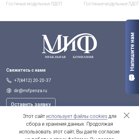
Гостиные модульные ЛДСП
Гостиные модульные ЛДС
Напишите нам
Свяжитесь с нами
+7(8412) 20-20-37
dir@mifpenza.ru
Оставить заявку
Этот сайт
использует файлы cookies
для
Наш адрес
сбора и хранения данных. Продолжая
г. Пенза, ул. Аустрина, 139а
использовать этот сайт, Вы даете согласие