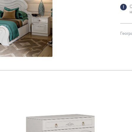
н
Геогр