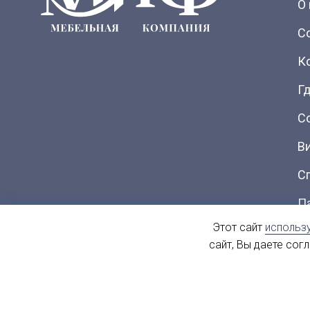
О
С
К
Гд
С
В
С
П
Этот сайт
использ
Ка
сайт, Вы даете сог
© 2004 - 2026. МиФ Корпусная мебель Все права защищен