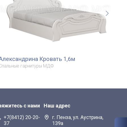
Александрина Кровать 1,6м
Ал
Спальные гарнитуры МДФ
Спа
вяжитесь с нами
Наш адрес
+7(8412) 20-20-
г. Пенза, ул. Аустрина,
37
139а