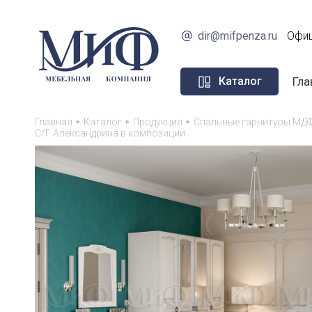
dir@mifpenza.ru
Офиц
Гла
Каталог
Главная
Каталог
Продукция
Спальные гарнитуры МДФ
С/Г Александрина в композиции