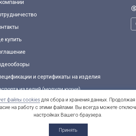
 компании
отрудничество
онтакты
е купить
оглашение
идеообзоры
пецификации и сертификаты на изделия
аспорта изделий (модули кухни)
ует файлы cookies
для сбора и хранения данных. Продолжая
талоги (Скачать PDF)
ласие на работу с этими файлами. Вы всегда можете отключ
настройках Вашего браузера.
ы
Принять