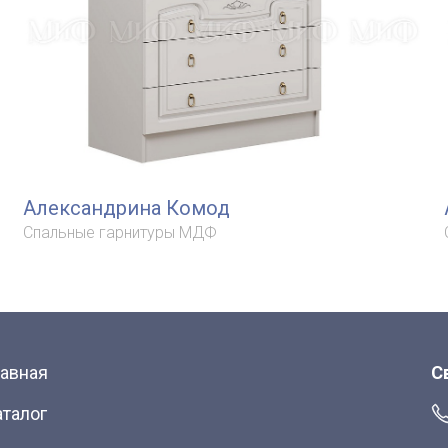
Александрина Комод
Спальные гарнитуры МДФ
лавная
С
аталог