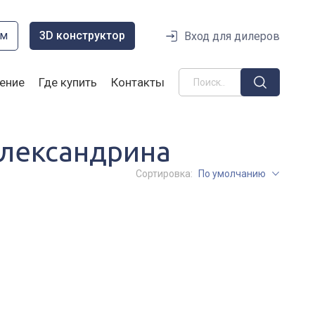
ом
3D конструктор
Вход для дилеров
ение
Где купить
Контакты
лександрина
Сортировка:
По умолчанию