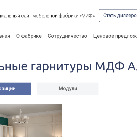
Стать диллер
иальный сайт мебельной фабрики «МИФ»
вная
О фабрике
Сотрудничество
Ценовое предлож
ьные гарнитуры МДФ А
озиции
Модули