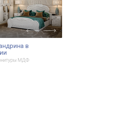
андрина в
ии
рнитуры МДФ