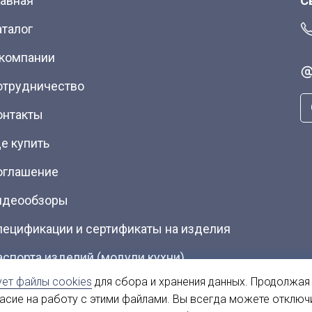
лавная
С
аталог
 компании
отрудничество
онтакты
е купить
оглашение
идеообзоры
пецификации и сертификаты на изделия
аспорта изделий (модули кухни)
ует файлы cookies
для сбора и хранения данных. Продолжая
талоги (Скачать PDF)
ласие на работу с этими файлами. Вы всегда можете отключ