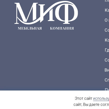
Г
К
О
С
К
Гд
С
В
С
П
Этот сайт
использ
Ка
сайт, Вы даете сог