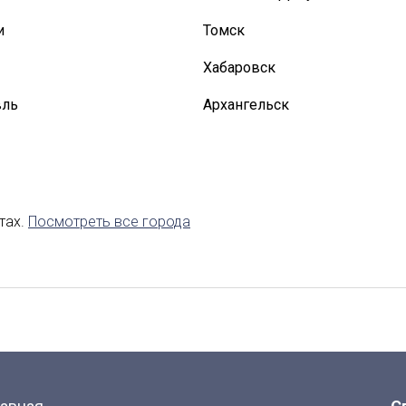
и
Томск
Хабаровск
вль
Архангельск
авказ
Калининград
Липецк
аводск
Саранск
тах.
Посмотреть все города
Якутск