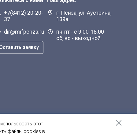
вяжитесь с нами
Наш адрес
+7(8412) 20-20-
г. Пенза, ул. Аустрина,
37
139а
dir@mifpenza.ru
пн-пт - с 9.00-18.00
сб, вс - выходной
Оставить заявку
 использовать этот
ить файлы cookies в