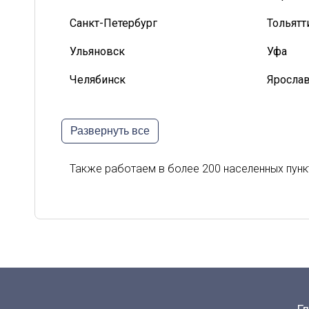
Санкт-Петербург
Тольятт
Ульяновск
Уфа
Челябинск
Яросла
Белгород
Владик
Развернуть все
Киров
Курск
Орел
Петроз
Также работаем в более 200 населенных пунк
Сыктывкар
Тверь