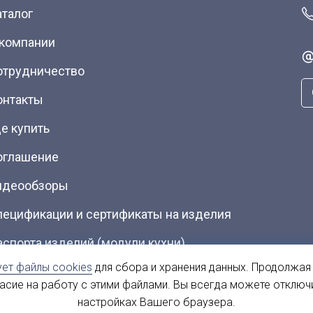
аталог
 компании
отрудничество
онтакты
е купить
оглашение
идеообзоры
пецификации и сертификаты на изделия
аспорта изделий (модули кухни)
ует файлы cookies
для сбора и хранения данных. Продолжая
талоги (Скачать PDF)
ласие на работу с этими файлами. Вы всегда можете отключ
настройках Вашего браузера.