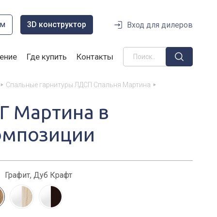
ом
3D конструктор
Вход для дилеров
ение
Где купить
Контакты
Спальные гарнитуры ЛДСП Спальня Мартина
/Г Мартина в
омпозиции
:
Графит, Дуб Крафт