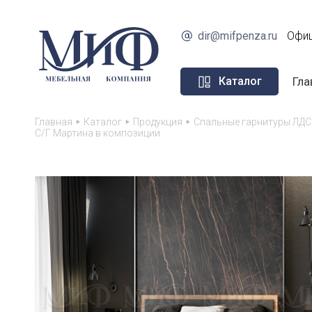
dir@mifpenza.ru
Офиц
Гла
Каталог
Главная
Каталог
Продукция
Спальные гарнитуры ЛДС
С/Г Мартина в композиции