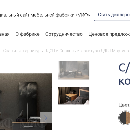
Стать диллер
иальный сайт мебельной фабрики «МИФ»
вная
О фабрике
Сотрудничество
Ценовое предлож
П Спальные гарнитуры ЛДСП
Спальные гарнитуры ЛДСП Мартина
С
к
Цвет