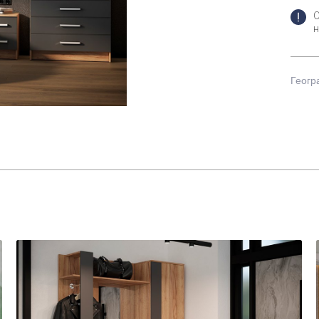
н
Геогр