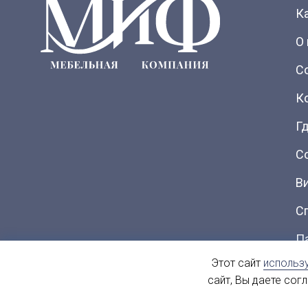
К
О
С
К
Гд
С
В
С
П
Этот сайт
использ
Ка
сайт, Вы даете сог