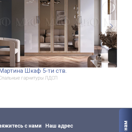
Мартина Шкаф 5-ти ств.
С/
дв
Спальные гарнитуры ЛДСП
Спа
вяжитесь с нами
Наш адрес