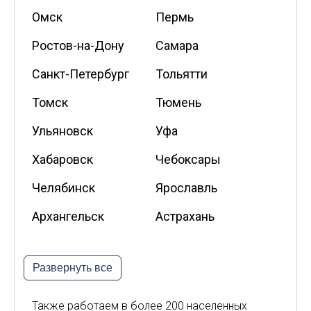
Омск
Пермь
Ростов-на-Дону
Самара
Санкт-Петербург
Тольятти
Томск
Тюмень
Ульяновск
Уфа
Хабаровск
Чебоксары
Челябинск
Ярославль
Архангельск
Астрахань
Белгород
Владикавказ
Развернуть все
Калининград
Калуга
Киров
Курск
Также работаем в более 200 населенных