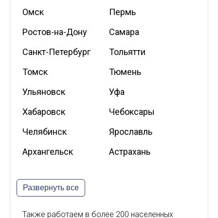
Омск
Пермь
Ростов-на-Дону
Самара
Санкт-Петербург
Тольятти
Томск
Тюмень
Ульяновск
Уфа
Хабаровск
Чебоксары
Челябинск
Ярославль
Архангельск
Астрахань
Белгород
Владикавказ
Развернуть все
Калининград
Калуга
Киров
Курск
Также работаем в более 200 населенных