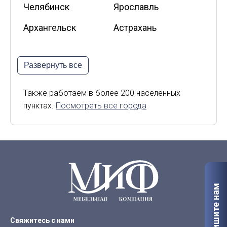
Челябинск
Ярославль
Архангельск
Астрахань
Белгород
Владикавказ
Развернуть все
Калининград
Калуга
Киров
Курск
Также работаем в более 200 населенных
пунктах.
Посмотреть все города
Липецк
Мурманск
Орел
Петрозаводск
Саранск
Старый Оскол
Сыктывкар
Тверь
Напишите нам
Якутск
Свяжитесь с нами