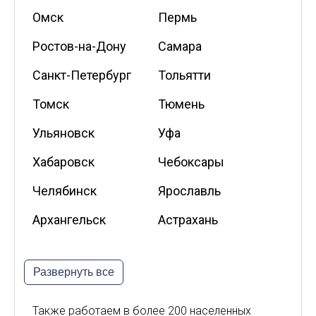
Омск
Пермь
Ростов-на-Дону
Самара
Санкт-Петербург
Тольятти
Томск
Тюмень
Ульяновск
Уфа
Хабаровск
Чебоксары
Челябинск
Ярославль
Архангельск
Астрахань
Белгород
Владикавказ
Развернуть все
Калининград
Калуга
Киров
Курск
Также работаем в более 200 населенных