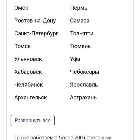
Омск
Пермь
Ростов-на-Дону
Самара
Санкт-Петербург
Тольятти
Томск
Тюмень
Ульяновск
Уфа
Хабаровск
Чебоксары
Челябинск
Ярославль
Архангельск
Астрахань
Белгород
Владикавказ
Развернуть все
Калининград
Калуга
Киров
Курск
Также работаем в более 200 населенных