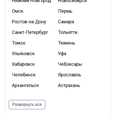
Нижний Новгород
Новосибирск
Омск
Пермь
Ростов-на-Дону
Самара
Санкт-Петербург
Тольятти
Томск
Тюмень
Ульяновск
Уфа
Хабаровск
Чебоксары
Челябинск
Ярославль
Архангельск
Астрахань
Белгород
Владикавказ
Развернуть все
Калининград
Калуга