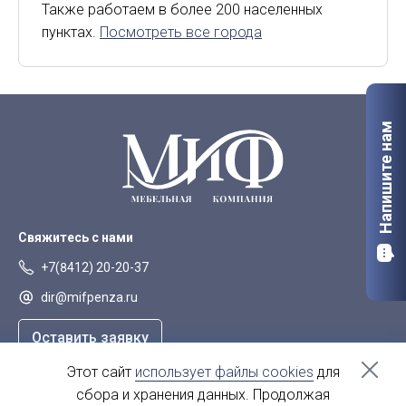
Киров
Курск
Также работаем в более 200 населенных
пунктах.
Посмотреть все города
Липецк
Мурманск
Орел
Петрозаводск
Саранск
Старый Оскол
Напишите нам
Сыктывкар
Тверь
Якутск
Свяжитесь с нами
+7(8412) 20-20-37
dir@mifpenza.ru
Оставить заявку
Этот сайт
использует файлы cookies
для
Наш адрес
сбора и хранения данных. Продолжая