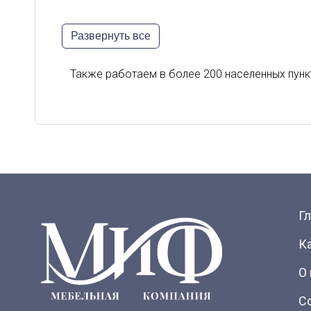
Белгород
Владик
Развернуть все
Киров
Курск
Орел
Петроз
Также работаем в более 200 населенных пунк
Сыктывкар
Тверь
Г
К
О
С