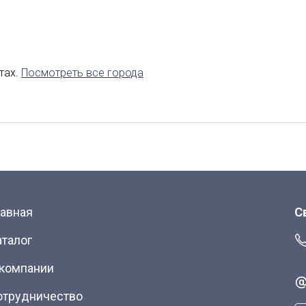
авказ
Калининград
Липецк
аводск
Саранск
тах.
Посмотреть все города
Якутск
лавная
С
аталог
 компании
отрудничество