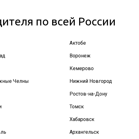
ителя по всей России
Актобе
ад
Воронеж
Кемерово
жные Челны
Нижний Новгород
Ростов-на-Дону
и
Томск
Хабаровск
вль
Архангельск