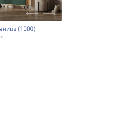
ница (1000)
ы