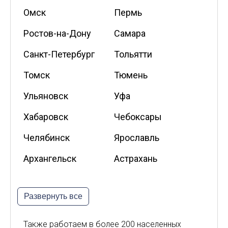
Омск
Пермь
Ростов-на-Дону
Самара
Санкт-Петербург
Тольятти
Томск
Тюмень
Ульяновск
Уфа
Хабаровск
Чебоксары
Челябинск
Ярославль
Архангельск
Астрахань
Белгород
Владикавказ
Развернуть все
Калининград
Калуга
Киров
Курск
Также работаем в более 200 населенных