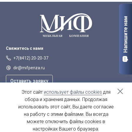
Напишите нам
Свяжитесь с нами
+7(8412) 20-20-37
dir@mifpenza.ru
Оставить заявку
Этот сайт
использует файлы cookies
для
Наш адрес
сбора и хранения данных. Продолжая
г. Пенза, ул. Аустрина, 139а
использовать этот сайт, Вы даете согласие
на работу с этими файлами. Вы всегда
пн-пт - с 9.00-18.00
сб, вс - выходной
можете отключить файлы cookies в
настройках Вашего браузера.