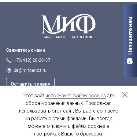
Напишите нам
Свяжитесь с нами
+7(8412) 20-20-37
dir@mifpenza.ru
Оставить заявку
Этот сайт
использует файлы cookies
для
Наш адрес
сбора и хранения данных. Продолжая
г. Пенза, ул. Аустрина, 139а
использовать этот сайт, Вы даете согласие
на работу с этими файлами. Вы всегда
пн-пт - с 9.00-18.00
сб, вс - выходной
можете отключить файлы cookies в
настройках Вашего браузера.